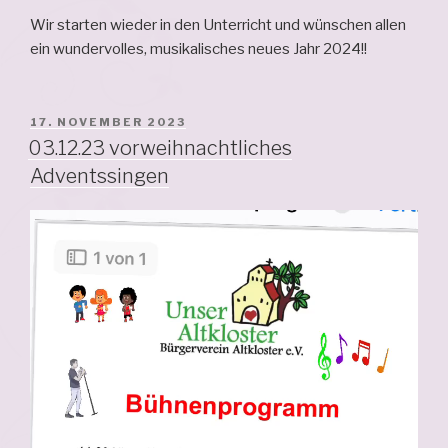
Wir starten wieder in den Unterricht und wünschen allen
ein wundervolles, musikalisches neues Jahr 2024!!
VERÖFFENTLICHT
17. NOVEMBER 2023
AM
03.12.23 vorweihnachtliches
Adventssingen
Video-
Player