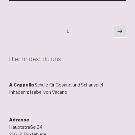
Seitennummerierung
Näch
Seite
1
Seit
der
Beiträge
Hier findest du uns
A Cappella
Schule für Gesang und Schauspiel
Inhaberin: Isabel von Vacano
Adresse
Hauptstraße 34
21614 Buxtehude