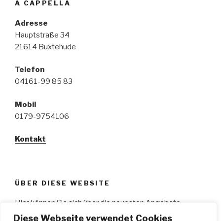
A CAPPELLA
Adresse
Hauptstraße 34
21614 Buxtehude
Telefon
04161-99 85 83
Mobil
0179-9754106
Kontakt
ÜBER DIESE WEBSITE
Hier können Sie sich über die neuesten Angebote
informieren, wie z.B.: aktuelle Workshops, Ge­sangs­
Diese Webseite verwendet Cookies