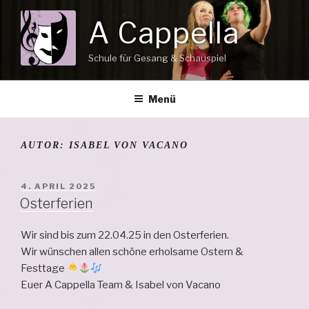
Zum
A Cappella
Inhalt
springen
Schule für Gesang & Schauspiel
Menü
AUTOR:
ISABEL VON VACANO
VERÖFFENTLICHT
4. APRIL 2025
AM
Osterferien
Wir sind bis zum 22.04.25 in den Osterferien.
Wir wünschen allen schöne erholsame Ostern &
Festtage
Euer A Cappella Team & Isabel von Vacano