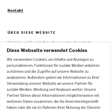
Kontakt
ÜBER DIESE WEBSITE
Hier können Sie sich über die neuesten Angebote
informieren, wie z.B.: aktuelle Workshops, Ge­sangs­
Diese Webseite verwendet Cookies
unterricht, Schau­spiel­unterricht, Musical­kurse, Gitarren­
Wir verwenden Cookies, um Inhalte und Anzeigen zu
unterricht, Klavier­unterricht; Bilder von Auftritten der
personalisieren, Funktionen für soziale Medien anbieten
Schüler des „
A Cappellas
“ an­schauen und vieles mehr.
zu können und die Zugriffe auf unsere Website zu
Wir wünschen Ihnen viel Spaß…
analysieren. Außerdem geben wir Informationen zu Ihrer
Verwendung unserer Website an unsere Partner für
soziale Medien, Werbung und Analysen weiter. Unsere
SUCHEN
Partner führen diese Informationen möglicherweise mit
weiteren Daten zusammen, die Sie ihnen bereitgestellt
Suche
Suche
haben oder die sie im Rahmen Ihrer Nutzung der Dienste
nach: