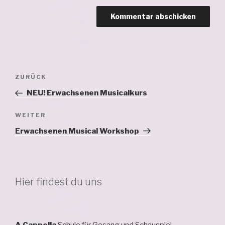
Beitragsnavigation
Vorheriger
ZURÜCK
Beitrag
NEU! Erwachsenen Musicalkurs
Nächster
WEITER
Beitrag
Erwachsenen Musical Workshop
Hier findest du uns
A Cappella
Schule für Gesang und Schauspiel