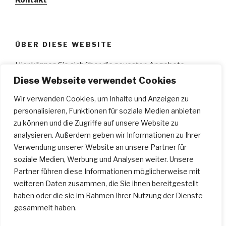
ÜBER DIESE WEBSITE
Hier können Sie sich über die neuesten Angebote
informieren, wie z.B.: aktuelle Workshops, Ge­sangs­
Diese Webseite verwendet Cookies
unterricht, Schau­spiel­unterricht, Musical­kurse, Gitarren­
Wir verwenden Cookies, um Inhalte und Anzeigen zu
unterricht, Klavier­unterricht; Bilder von Auftritten der
personalisieren, Funktionen für soziale Medien anbieten
Schüler des „
A Cappellas
“ an­schauen und vieles mehr.
zu können und die Zugriffe auf unsere Website zu
Wir wünschen Ihnen viel Spaß…
analysieren. Außerdem geben wir Informationen zu Ihrer
Verwendung unserer Website an unsere Partner für
soziale Medien, Werbung und Analysen weiter. Unsere
SUCHEN
Partner führen diese Informationen möglicherweise mit
weiteren Daten zusammen, die Sie ihnen bereitgestellt
Suche
Suche
haben oder die sie im Rahmen Ihrer Nutzung der Dienste
nach:
gesammelt haben.