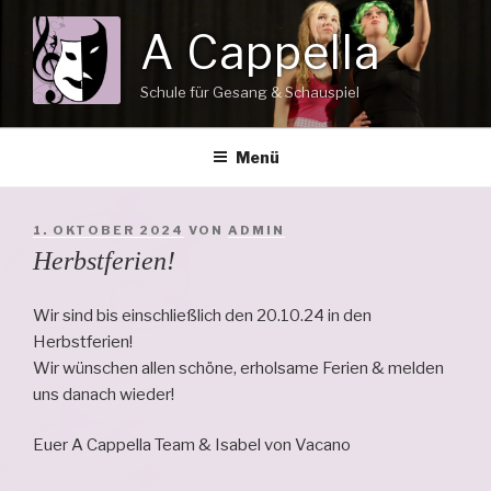
Zum
A Cappella
Inhalt
springen
Schule für Gesang & Schauspiel
Menü
VERÖFFENTLICHT
1. OKTOBER 2024
VON
ADMIN
AM
Herbstferien!
Wir sind bis einschließlich den 20.10.24 in den
Herbstferien!
Wir wünschen allen schöne, erholsame Ferien & melden
uns danach wieder!
Euer A Cappella Team & Isabel von Vacano