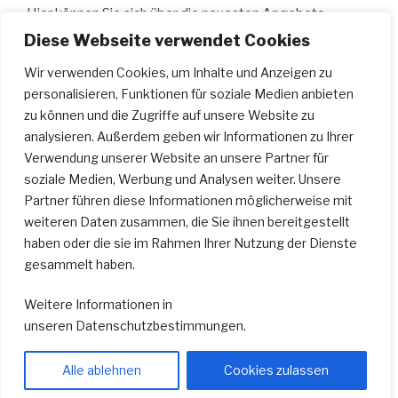
Hier können Sie sich über die neuesten Angebote
informieren, wie z.B.: aktuelle Workshops, Ge­sangs­
Diese Webseite verwendet Cookies
unterricht, Schau­spiel­unterricht, Musical­kurse, Gitarren­
Wir verwenden Cookies, um Inhalte und Anzeigen zu
unterricht, Klavier­unterricht; Bilder von Auftritten der
personalisieren, Funktionen für soziale Medien anbieten
Schüler des „
A Cappellas
“ an­schauen und vieles mehr.
zu können und die Zugriffe auf unsere Website zu
Wir wünschen Ihnen viel Spaß…
analysieren. Außerdem geben wir Informationen zu Ihrer
Verwendung unserer Website an unsere Partner für
soziale Medien, Werbung und Analysen weiter. Unsere
SUCHEN
Partner führen diese Informationen möglicherweise mit
weiteren Daten zusammen, die Sie ihnen bereitgestellt
Suche
Suche
haben oder die sie im Rahmen Ihrer Nutzung der Dienste
nach:
gesammelt haben.
Weitere Informationen in
unseren
Datenschutzbestimmungen
.
E-
Instagram
Facebook
Mail
A
Alle ablehnen
Cookies zulassen
Cappella