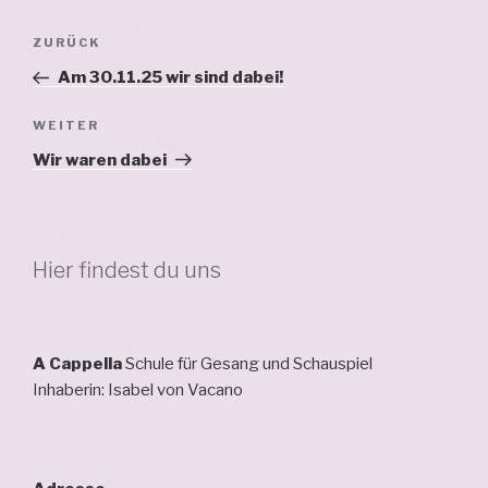
Beitragsnavigation
Vorheriger
ZURÜCK
Beitrag
Am 30.11.25 wir sind dabei!
Nächster
WEITER
Beitrag
Wir waren dabei
Hier findest du uns
A Cappella
Schule für Gesang und Schauspiel
Inhaberin: Isabel von Vacano