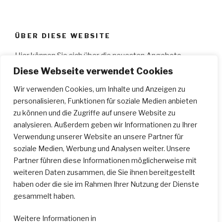
ÜBER DIESE WEBSITE
Hier können Sie sich über die neuesten Angebote
informieren, wie z.B.: aktuelle Workshops, Ge­sangs­
Diese Webseite verwendet Cookies
unterricht, Schau­spiel­unterricht, Musical­kurse, Gitarren­
Wir verwenden Cookies, um Inhalte und Anzeigen zu
unterricht, Klavier­unterricht; Bilder von Auftritten der
personalisieren, Funktionen für soziale Medien anbieten
Schüler des „
A Cappellas
“ an­schauen und vieles mehr.
zu können und die Zugriffe auf unsere Website zu
Wir wünschen Ihnen viel Spaß…
analysieren. Außerdem geben wir Informationen zu Ihrer
Verwendung unserer Website an unsere Partner für
soziale Medien, Werbung und Analysen weiter. Unsere
SUCHEN
Partner führen diese Informationen möglicherweise mit
weiteren Daten zusammen, die Sie ihnen bereitgestellt
Suche
Suche
haben oder die sie im Rahmen Ihrer Nutzung der Dienste
nach:
gesammelt haben.
Weitere Informationen in