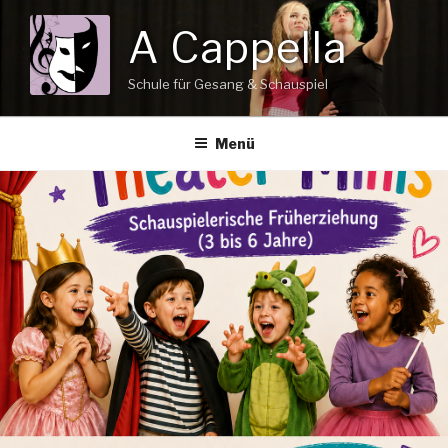
Zum
A Cappella
Inhalt
springen
Schule für Gesang & Schauspiel
Menü