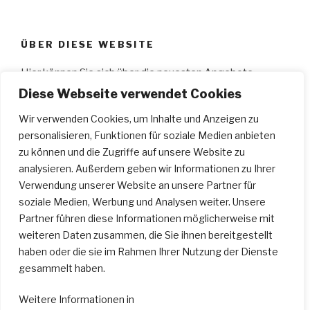
ÜBER DIESE WEBSITE
Hier können Sie sich über die neuesten Angebote
informieren, wie z.B.: aktuelle Workshops, Ge­sangs­
Diese Webseite verwendet Cookies
unterricht, Schau­spiel­unterricht, Musical­kurse, Gitarren­
Wir verwenden Cookies, um Inhalte und Anzeigen zu
unterricht, Klavier­unterricht; Bilder von Auftritten der
personalisieren, Funktionen für soziale Medien anbieten
Schüler des „
A Cappellas
“ an­schauen und vieles mehr.
zu können und die Zugriffe auf unsere Website zu
Wir wünschen Ihnen viel Spaß…
analysieren. Außerdem geben wir Informationen zu Ihrer
Verwendung unserer Website an unsere Partner für
soziale Medien, Werbung und Analysen weiter. Unsere
SUCHEN
Partner führen diese Informationen möglicherweise mit
weiteren Daten zusammen, die Sie ihnen bereitgestellt
Suche
Suche
haben oder die sie im Rahmen Ihrer Nutzung der Dienste
nach:
gesammelt haben.
Weitere Informationen in