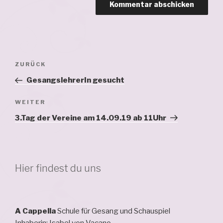
Beitragsnavigation
Vorheriger
ZURÜCK
Beitrag
GesangslehrerIn gesucht
Nächster
WEITER
Beitrag
3.Tag der Vereine am 14.09.19 ab 11Uhr
Hier findest du uns
A Cappella
Schule für Gesang und Schauspiel
Inhaberin: Isabel von Vacano