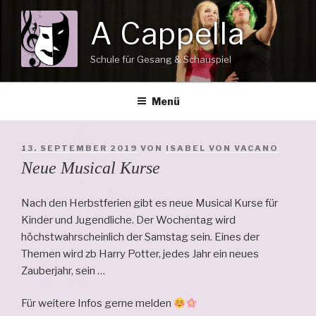
Zum
A Cappella
Inhalt
springen
Schule für Gesang & Schauspiel
Menü
VERÖFFENTLICHT
13. SEPTEMBER 2019
VON
ISABEL VON VACANO
AM
Neue Musical Kurse
Nach den Herbstferien gibt es neue Musical Kurse für
Kinder und Jugendliche. Der Wochentag wird
höchstwahrscheinlich der Samstag sein. Eines der
Themen wird zb Harry Potter, jedes Jahr ein neues
Zauberjahr, sein …
Für weitere Infos gerne melden