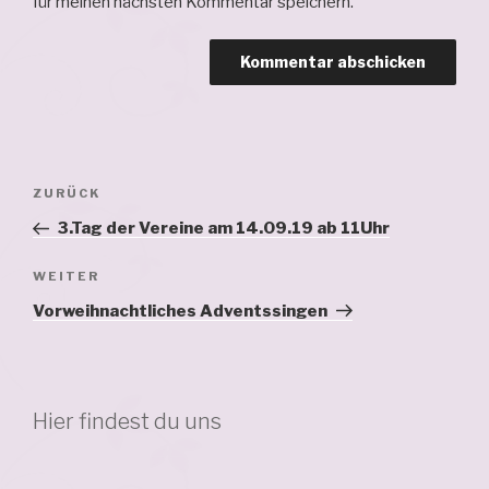
für meinen nächsten Kommentar speichern.
Beitragsnavigation
Vorheriger
ZURÜCK
Beitrag
3.Tag der Vereine am 14.09.19 ab 11Uhr
Nächster
WEITER
Beitrag
Vorweihnachtliches Adventssingen
Hier findest du uns