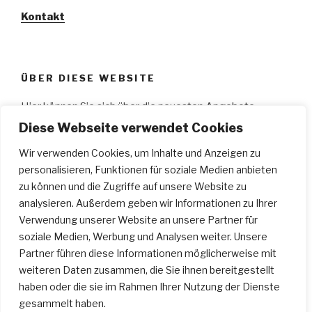
Kontakt
ÜBER DIESE WEBSITE
Hier können Sie sich über die neuesten Angebote
informieren, wie z.B.: aktuelle Workshops, Ge­sangs­
Diese Webseite verwendet Cookies
unterricht, Schau­spiel­unterricht, Musical­kurse, Gitarren­
Wir verwenden Cookies, um Inhalte und Anzeigen zu
unterricht, Klavier­unterricht; Bilder von Auftritten der
personalisieren, Funktionen für soziale Medien anbieten
Schüler des „
A Cappellas
“ an­schauen und vieles mehr.
zu können und die Zugriffe auf unsere Website zu
Wir wünschen Ihnen viel Spaß…
analysieren. Außerdem geben wir Informationen zu Ihrer
Verwendung unserer Website an unsere Partner für
soziale Medien, Werbung und Analysen weiter. Unsere
SUCHEN
Partner führen diese Informationen möglicherweise mit
weiteren Daten zusammen, die Sie ihnen bereitgestellt
Suche
Suche
haben oder die sie im Rahmen Ihrer Nutzung der Dienste
nach:
gesammelt haben.