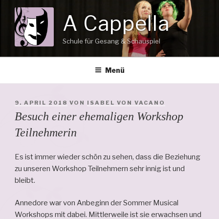
Zum
A Cappella
Inhalt
springen
Schule für Gesang & Schauspiel
Menü
VERÖFFENTLICHT
9. APRIL 2018
VON
ISABEL VON VACANO
AM
Besuch einer ehemaligen Workshop
Teilnehmerin
Es ist immer wieder schön zu sehen, dass die Beziehung
zu unseren Workshop Teilnehmern sehr innig ist und
bleibt.
Annedore war von Anbeginn der Sommer Musical
Workshops mit dabei. Mittlerweile ist sie erwachsen und