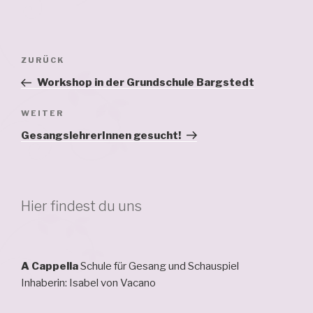
Beitragsnavigation
Vorheriger
ZURÜCK
Beitrag
Workshop in der Grundschule Bargstedt
Nächster
WEITER
Beitrag
GesangslehrerInnen gesucht!
Hier findest du uns
A Cappella
Schule für Gesang und Schauspiel
Inhaberin: Isabel von Vacano