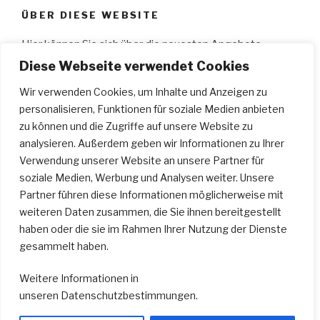
ÜBER DIESE WEBSITE
Hier können Sie sich über die neuesten Angebote
informieren, wie z.B.: aktuelle Workshops, Ge­sangs­
Diese Webseite verwendet Cookies
unterricht, Schau­spiel­unterricht, Musical­kurse, Gitarren­
Wir verwenden Cookies, um Inhalte und Anzeigen zu
unterricht, Klavier­unterricht; Bilder von Auftritten der
personalisieren, Funktionen für soziale Medien anbieten
Schüler des „
A Cappellas
“ an­schauen und vieles mehr.
zu können und die Zugriffe auf unsere Website zu
Wir wünschen Ihnen viel Spaß…
analysieren. Außerdem geben wir Informationen zu Ihrer
Verwendung unserer Website an unsere Partner für
soziale Medien, Werbung und Analysen weiter. Unsere
SUCHEN
Partner führen diese Informationen möglicherweise mit
weiteren Daten zusammen, die Sie ihnen bereitgestellt
Suche
Suche
haben oder die sie im Rahmen Ihrer Nutzung der Dienste
nach:
gesammelt haben.
Weitere Informationen in
unseren
Datenschutzbestimmungen
.
E-
Instagram
Facebook