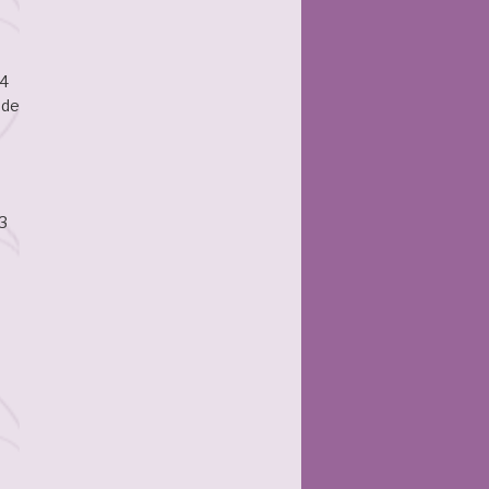
34
ude
3
6