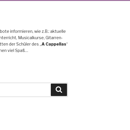
ote informieren, wie z.B.: aktuelle
terricht, Musical­kurse, Gitarren­
ritten der Schüler des „
A Cappellas
“
nen viel Spaß…
Suche