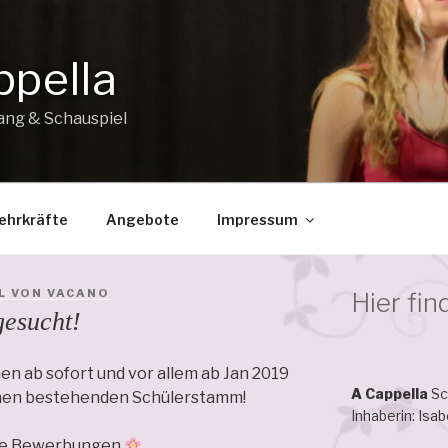
ppella
ang & Schauspiel
ehrkräfte
Angebote
Impressum
L VON VACANO
Hier fin
gesucht!
n ab sofort und vor allem ab Jan 2019
A Cappella
Sc
einen bestehenden Schülerstamm!
Inhaberin: Isa
che Bewerbungen