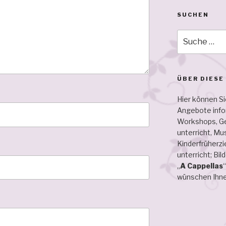
SUCHEN
Suche
nach:
ÜBER DIESE
Hier können Si
Angebote infor
Workshops, Ge­
unterricht, Mu
Kinderfrüherzie
unterricht; Bil
„
A Cappellas
wünschen Ihne