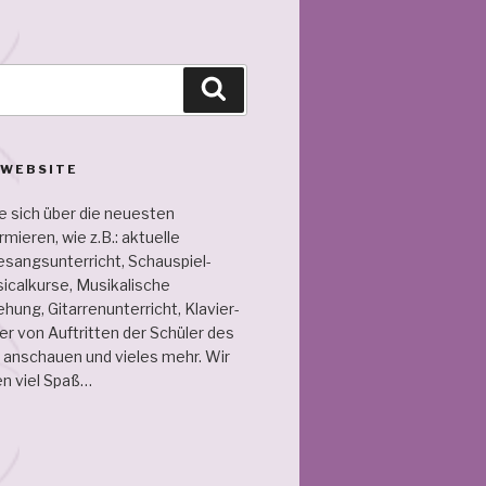
Suche
 WEBSITE
e sich über die neuesten
mieren, wie z.B.: aktuelle
sangs­unterricht, Schau­spiel­
sical­kurse, Musikalische
hung, Gitarren­unterricht, Klavier­
der von Auftritten der Schüler des
“ an­schauen und vieles mehr. Wir
n viel Spaß…