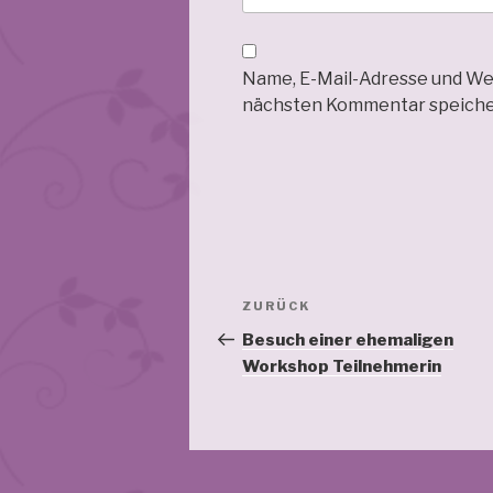
Name, E-Mail-Adresse und We
nächsten Kommentar speiche
Beitragsnavigation
Vorheriger
ZURÜCK
Beitrag
Besuch einer ehemaligen
Workshop Teilnehmerin