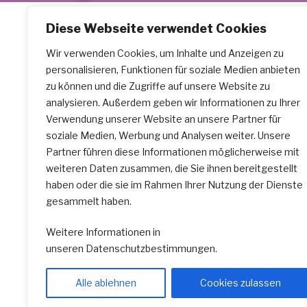
Diese Webseite verwendet Cookies
A CAPPELLA
Wir verwenden Cookies, um Inhalte und Anzeigen zu
personalisieren, Funktionen für soziale Medien anbieten
Adresse
zu können und die Zugriffe auf unsere Website zu
Hauptstraße 34
analysieren. Außerdem geben wir Informationen zu Ihrer
21614 Buxtehude
Verwendung unserer Website an unsere Partner für
Telefon
soziale Medien, Werbung und Analysen weiter. Unsere
04161-99 85 83
Partner führen diese Informationen möglicherweise mit
weiteren Daten zusammen, die Sie ihnen bereitgestellt
Mobil
haben oder die sie im Rahmen Ihrer Nutzung der Dienste
0179-9754106
gesammelt haben.
Kontakt
Weitere Informationen in
unseren
Datenschutzbestimmungen
.
Alle ablehnen
Cookies zulassen
E-
Instagram
Facebook