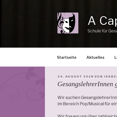
Zum
Inhalt
springen
A Ca
Schule für Ges
Startseite
Aktuelles
L
VERÖFFENTLICHT
24. AUGUST 2018
VON
ISABE
AM
GesangslehrerInnen 
Wir suchen GesangslehrerInne
im Bereich Pop/Musical für 
Wir freuen uns über zahlrei